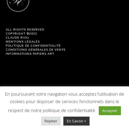
ALL RIGHTS RESERVED
COPYRIGHT ©2022
CLAUDE RIOU
MENTIONS LÉGALES
POLITIQUE DE CONFIDENTIALITÉ
CONDITIONS GÉNÉRALES DE VENTE
INFORMATIONS PAPIERS ART
En poursuivant votre navigation vous acceptez l’utilisation de
cookies pour disposer de services fonctionnels dans le
respect de notre politique de confidentialité.
Accepter
Rejeter
En Savoir +