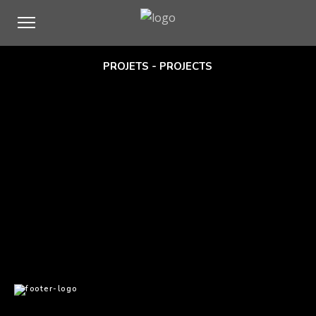
PROJETS - PROJECTS
A BORD DU STATSRAAD LEHMKUHL
EXPOSITION PHOTO-ART PARIS