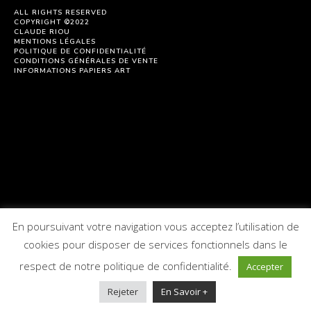
ALL RIGHTS RESERVED
COPYRIGHT ©2022
CLAUDE RIOU
MENTIONS LÉGALES
POLITIQUE DE CONFIDENTIALITÉ
CONDITIONS GÉNÉRALES DE VENTE
INFORMATIONS PAPIERS ART
En poursuivant votre navigation vous acceptez l’utilisation de
cookies pour disposer de services fonctionnels dans le
respect de notre politique de confidentialité.
Accepter
Rejeter
En Savoir +