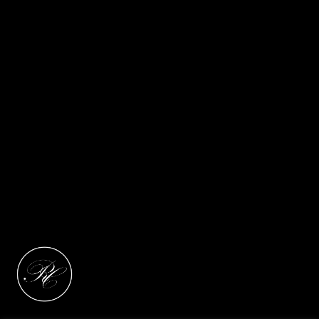
format 40 x 60 cm)
Pour commander, merci de me contacter via le
formulaire de contact
17 Juillet 2021 – Victoria Falls – Zimbabwe