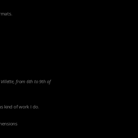
rmats.
Villette, from 6th to 9th of
 kind of work I do.
imensions