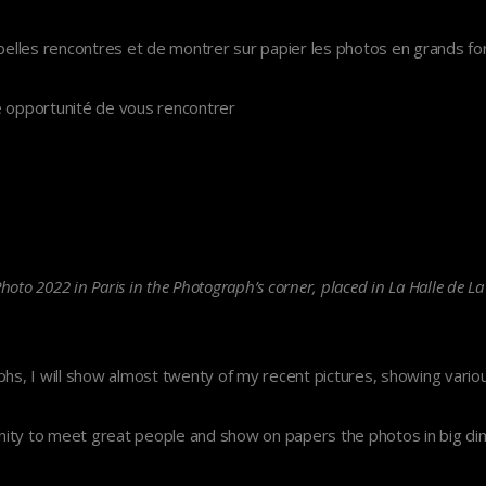
 belles rencontres et de montrer sur papier les photos en grands fo
e opportunité de vous rencontrer
Photo 2022 in Paris in the Photograph’s corner, placed in La Halle de La 
, I will show almost twenty of my recent pictures, showing various
rtunity to meet great people and show on papers the photos in big d