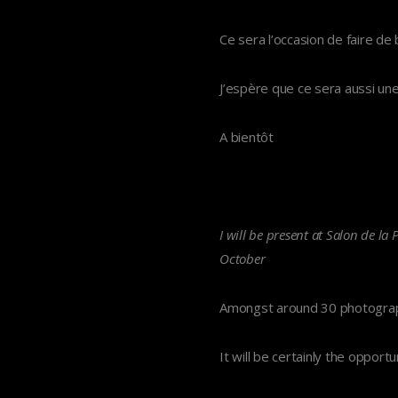
Ce sera l’occasion de faire de
J’espère que ce sera aussi un
A bientôt
I will be present at Salon de la 
October
Amongst around 30 photographs
It will be certainly the oppo