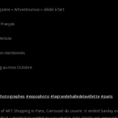
azine « Artventourous » dédié à l’art
 Français
Artiste
 non mentionnés
ng au mois Octobre
photographes
#expophoto
#lagrandehalledelavillette
#paris
of ART Shopping in Paris, Carrousel du Louvre. It ended Sunday eve
tisfied. I decided to exhibit to see what is Art’s World and approac