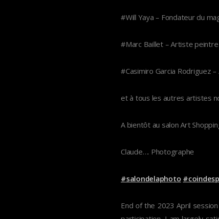
#Will Yaya – Fondateur du mag
#Marc Baillet – Artiste peintre
#Casimiro Garcia Rodriguez – 
et à tous les autres artistes
A bientôt au salon Art Shoppi
Claude…. Photographe
#salondelaphoto
#coindes
End of the 2023 April session 
participation, I am largely sa