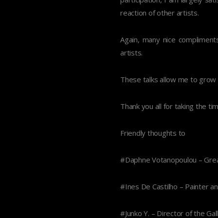
reaction of other artists.
Again, many nice compliments 
artists.
These talks allow me to grow i
Thank you all for taking the t
Friendly thoughts to
#Daphne Votanopoulou – Grea
#Ines De Castilho – Painter a
#Junko Y. – Director of the Ga