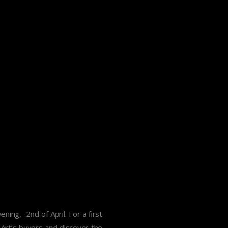
ning, 2nd of April. For a first
h Art’s buyers and discover the