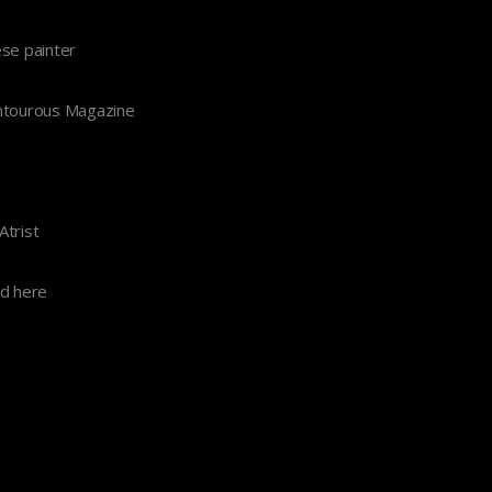
se painter
entourous Magazine
Atrist
ed here