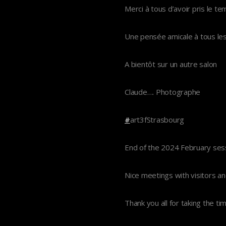
Merci à tous d’avoir pris le te
Une pensée amicale à tous les
A bientôt sur un autre salon
Claude…. Photographe
#
art3fStrasbourg
End of the 2024 February ses
Nice meetings with visitors a
Thank you all for taking the t