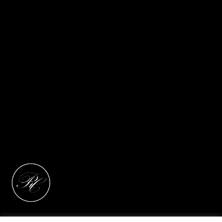
Pour commander, merci de me contacter via le
formulaire de contact
17 Mars 2013 – La Coubre – Charentes Maritimes –
France