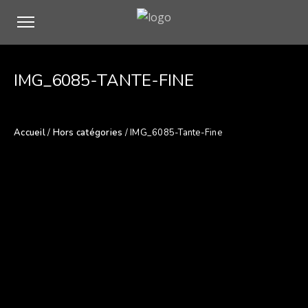
IMG_6085-TANTE-FINE
Accueil
/
Hors catégories
/ IMG_6085-Tante-Fine
Description
NOMBRE DE TIRAGES
10 exemplaires
DIMENSION MAXIMALE
60 x 90 cm